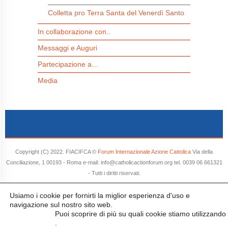
Colletta pro Terra Santa del Venerdì Santo
In collaborazione con..
Messaggi e Auguri
Partecipazione a…
Media
Copyright (C) 2022. FIACIFCA ©
Forum Internazionale Azione Cattolica
Via della
Conciliazione, 1 00193 - Roma e-mail: info@catholicactionforum.org tel. 0039 06 661321
- Tutti i diritti riservati.
Usiamo i cookie per fornirti la miglior esperienza d'uso e
navigazione sul nostro sito web.
Puoi scoprire di più su quali cookie stiamo utilizzando
cliccando qui
.