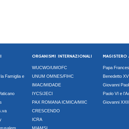
I
ORGANISMI INTERNAZIONALI
MAGISTERO 
WUCWO/UMOFC
Papa Frances
 la Famiglia e
UNUM OMNES/FIHC
Benedetto XVI
IMAC/MIDADE
Giovanni Paolo
 Vaticano
IYCS/JECI
Paolo VI e l’A
s
PAX ROMANA ICMICA/MIIC
Giovanni XXIII
s.va
CRESCENDO
y
ICRA
Jerusalem
MIAMSI