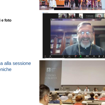
 e foto
pa alla sessione
eniche