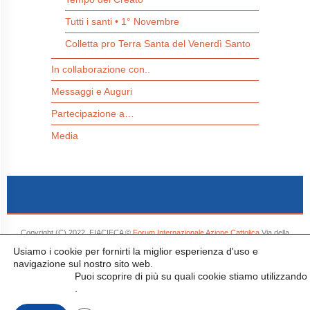
Tutti i santi • 1° Novembre
Colletta pro Terra Santa del Venerdì Santo
In collaborazione con..
Messaggi e Auguri
Partecipazione a…
Media
Copyright (C) 2022. FIACIFCA ©
Forum Internazionale Azione Cattolica
Via della
Conciliazione, 1 00193 - Roma e-mail: info@catholicactionforum.org tel. 0039 06 661321
Usiamo i cookie per fornirti la miglior esperienza d'uso e
- Tutti i diritti riservati.
navigazione sul nostro sito web.
Puoi scoprire di più su quali cookie stiamo utilizzando
cliccando qui
.