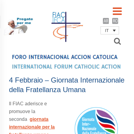
IT
Username
Password
Remember Me
4 Febbraio – Giornata Internazionale
della Fratellanza Umana
Il FIAC aderisce e
promuove la
seconda
giornata
internazionale per la