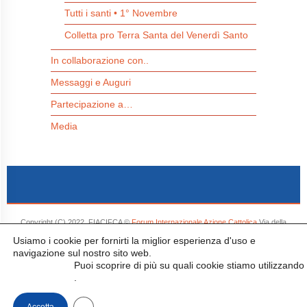
Tutti i santi • 1° Novembre
Colletta pro Terra Santa del Venerdì Santo
In collaborazione con..
Messaggi e Auguri
Partecipazione a…
Media
Copyright (C) 2022. FIACIFCA ©
Forum Internazionale Azione Cattolica
Via della
Conciliazione, 1 00193 - Roma e-mail: info@catholicactionforum.org tel. 0039 06 661321
Usiamo i cookie per fornirti la miglior esperienza d'uso e
- Tutti i diritti riservati.
navigazione sul nostro sito web.
Puoi scoprire di più su quali cookie stiamo utilizzando
cliccando qui
.
Close GDPR Cookie Banner