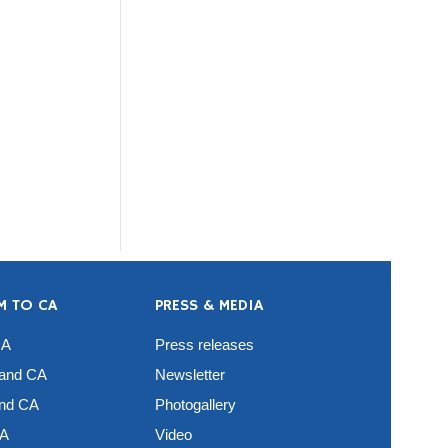
UM TO CA
PRESS & MEDIA
CA
Press releases
 and CA
Newsletter
and CA
Photogallery
CA
Video