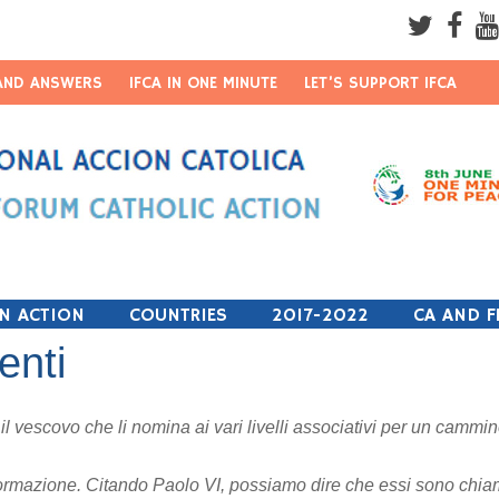
AND ANSWERS
IFCA IN ONE MINUTE
LET’S SUPPORT IFCA
Username
Password
Remember Me
IN ACTION
COUNTRIES
2017-2022
CA AND F
enti
 il vescovo che li nomina ai vari livelli associativi per un camm
la formazione. Citando Paolo VI, possiamo dire che essi sono chi