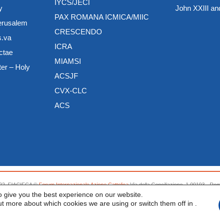
IYCS/JECI
y
John XXIII a
PAX ROMANA ICMICA/MIIC
Jerusalem
CRESCENDO
s.va
ICRA
ctae
MIAMSI
ter – Holy
ACSJF
CVX-CLC
ACS
022. FIACIFCA ©
Forum Internazionale Azione Cattolica
Via della Conciliazione, 1 00193 - Roma 
o give you the best experience on our website.
ut more about which cookies we are using or switch them off in
.