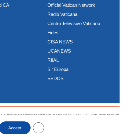
nd CA
Official Vatican Network
Radio Vaticana
Centro Televisivo Vaticano
Fides
CISA NEWS
UCANEWS
RIIAL
Sir Europa
SEDOS
e-mail: info@catholicactionforum.org tel. 0039 06 661321 - Tutti i diritti riservati.
Close GDPR Cookie Banner
Accept