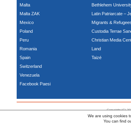
Malta
Bethlehem Universit
Malta ZAK
Latin Patriarcate – 
Mexico
Migrants & Refugee
Poland
Custodia Terrae San
Peru
Christian Media Cen
Romania
Land
Spain
Taizé
Switzerland
Venezuela
Facebook Paesi
Copyright (C) 2
We are using cookies t
You can find o
settings