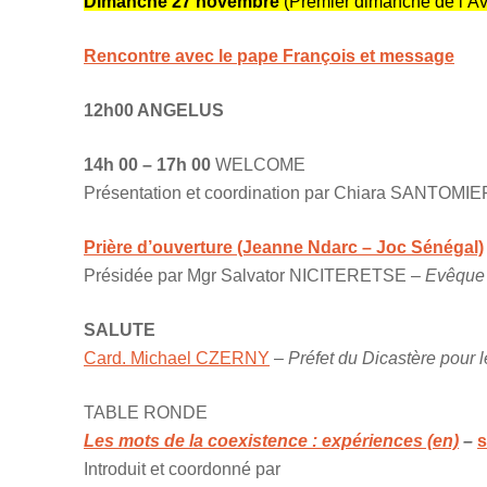
Dimanche 27 novembre
(Premier dimanche de l’Av
Rencontre avec le pape François et message
12h00 ANGELUS
14h 00 – 17h 00
WELCOME
Présentation et coordination par Chiara SANTOMI
Prière d’ouverture (Jeanne Ndarc – Joc Sénégal)
Présidée par Mgr Salvator NICITERETSE –
Evêque 
SALUTE
Card. Michael CZERNY
–
Préfet du Dicastère pour 
TABLE RONDE
Les mots de la coexistence : expériences (en)
–
s
Introduit et coordonné par