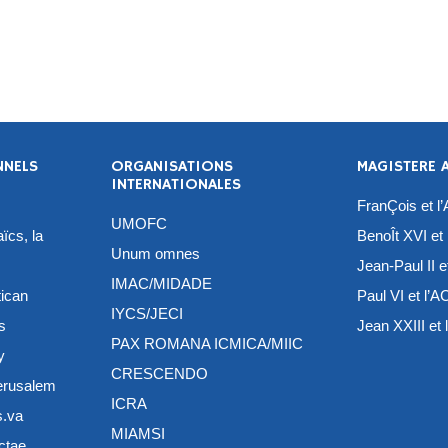
NNELS
ORGANISATIONS
MAGISTERE 
INTERNATIONALES
FranÇois et l
UMOFC
ïcs, la
BenoÎt XVI et 
Unum omnes
Jean-Paul II e
IMAC/MIDADE
tican
Paul VI et l’A
IYCS/JECI
s
Jean XXIII et 
PAX ROMANA ICMICA/MIIC
y
CRESCENDO
Jerusalem
ICRA
s.va
MIAMSI
ctae