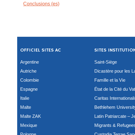
Conclusions (es)
OFFICIEL SITES AC
SITES INSTITUTIO
Argentine
Saint-Siège
Autriche
Dicastère pour les La
Colombie
Famille et la Vie
Espagne
État de la Cité du Va
Italie
Caritas Internationali
Malte
Bethlehem Universit
Malte ZAK
Latin Patriarcate – 
Mexique
Migrants & Refugee
Pologne
Custodia Terrae San