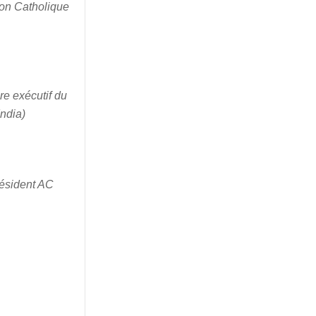
tion Catholique
re exécutif du
India)
ésident AC