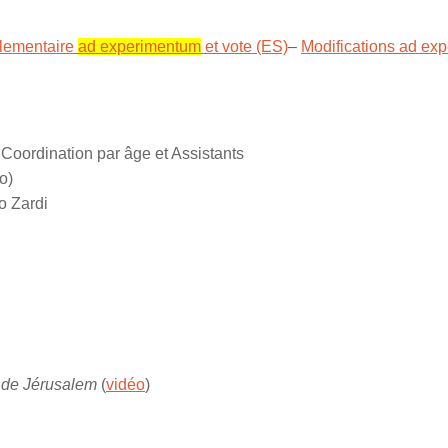
glementaire
ad experimentum
et vote (ES)
–
Modifications ad exp
ordination par âge et Assistants
o)
o Zardi
 de Jérusalem
(
vidéo
)