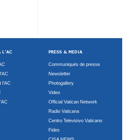
A L’AC
PRESS & MEDIA
’AC
Communiqués de presse
l’AC
Newsletter
t l’AC
Photogallery
C
Video
l’AC
Official Vatican Network
Radio Vaticana
Centro Televisivo Vaticano
Fides
CISA NEWS