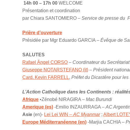
14h 00 – 17h 00
WELCOME
Présentation et coordination
par Chiara SANTOMIERO –
Service de presse du 
Prière d’ouverture
Présidée par Mgr Eduardo GARCIA –
Évêque de San
SALUTES
Rafael Ángel CORSO
–
Coordinateur du Secrétaria
Giuseppe NOTARSTEFANO (it)
–
Président national
Card. Kevin FARRELL
,
Préfet du Dicastère pour les 
L’Action Catholique dans les Continents : réalités, 
Afrique
•Zénobé NIRAGIRA –
Mac Burundi
Amerique (es)
-Emilio INZAURRAGA –
AC Argentin
Asie
(en)-
Lei Lei WIN –
AC Myanmar
;
Albert LOT
Europe Méditerranéenne (en)
-Marjia CACHIA –
Pr