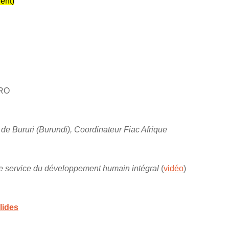
ent)
ERO
de Bururi (Burundi), Coordinateur Fiac Afrique
le service du développement humain intégral
(
vidéo
)
lides